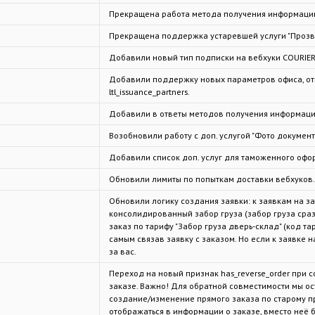
Прекращена работа метода получения информации
Прекращена поддержка устаревшей услуги "Прозвон
Добавили новый тип подписки на вебхуки COURIER_
Добавили поддержку новых параметров офиса, отвеч
ltl_issuance_partners.
Добавили в ответы методов получения информации
Возобновили работу с доп. услугой "Фото документ
Добавили список доп. услуг для таможенного офо
Обновили лимиты по попыткам доставки вебхуков.
Обновили логику создания заявки: к заявкам на з
консолидированный забор груза (забор груза сраз
заказ по тарифу "Забор груза дверь-склад" (код та
самым связав заявку с заказом. Но если к заявке 
за вас.
Переход на новый признак has_reverse_order при 
заказе. Важно! Для обратной совместимости мы о
создание/изменение прямого заказа по старому проц
отображаться в информации о заказе, вместо неё б