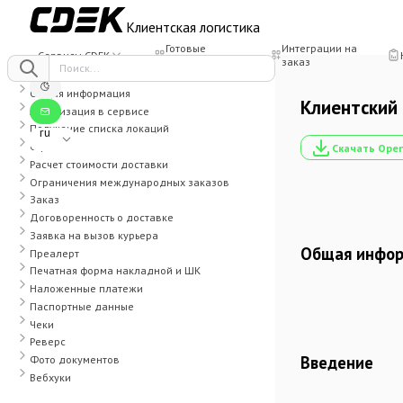
Клиентская логистика
Готовые
Интеграции на
Сервисы CDEK
интеграции
заказ
Общая информация
Клиентский 
Авторизация в сервисе
Получение списка локаций
ru
Офисы
Скачать Ope
Расчет стоимости доставки
Ограничения международных заказов
Заказ
Договоренность о доставке
Заявка на вызов курьера
Общая инфо
Преалерт
Печатная форма накладной и ШК
Наложенные платежи
Паспортные данные
Чеки
Реверс
Введение
Фото документов
Вебхуки