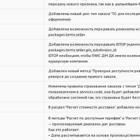
передачу нового признака, так как в дальнейшем 
Добавлены новый доп. тип заказа "ТО для послед
оформления
Добавлена возможность передавать реквизиты ист
packages.items.seller.
Добавлена возможность передавать IDTOP (идент
packages.items.seller.giis_subdivision_id.
IDTOP необходим, чтобы ГИИС ДМ ДК имели возмо
курьерскую компанию.
Добавлен новый метод "Проверка доступности рев
реверса до создания прямого заказа.
Изменены правила страхования заказов с типом "До
пользователем в services.code, она будет добавлят
обработано системой так, что страховка будет бес
В раздел "Расчет стоимости доставки" добавлен н
В методы "Расчет по доступным тарифам" и "Расчет
— прогнозируемый диапазон дат доставки.
Как это работает:
• Даты рассчитываются на основе производственн