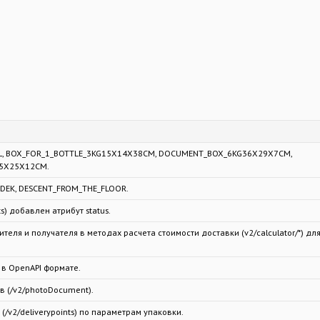
AL, BOX_FOR_1_BOTTLE_3KG15X14X38CM, DOCUMENT_BOX_6KG36X29X7CM,
35X25X12CM.
CDEK, DESCENT_FROM_THE_FLOOR.
s) добавлен атрибут status.
ля и получателя в методах расчета стоимости доставки (v2/calculator/*) дл
в OpenAPI формате.
 (/v2/photoDocument).
v2/deliverypoints) по параметрам упаковки.