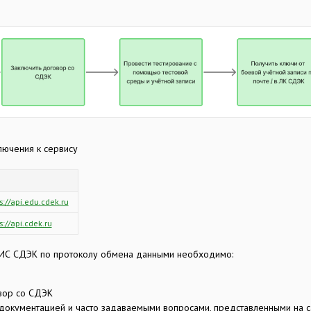
ючения к сервису
s://api.edu.cdek.ru
s://api.cdek.ru
 ИС СДЭК по протоколу обмена данными необходимо:
овор со СДЭК
с документацией и часто задаваемыми вопросами, представленными на 