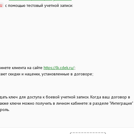
ru
с помощью тестовый учетной записи:
бинете клиента на сайте
https://lk.cdek.ru/
;
тают скидки и наценки, установленные в договоре;
дать ключ для доступа к боевой учетной записи. Когда ваш договор в
Также ключи можно получить в личном кабинете: в разделе "Интеграция"
роль.