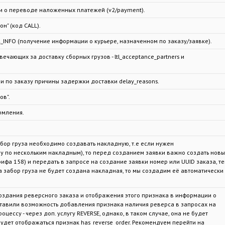
 о переводе наложенных платежей (v2/payment).
" (код CALL).
INFO (получение информации о курьере, назначенном по заказу/заявке).
ающих за доставку сборных грузов - ltl_acceptance_partners и
 по заказу причины задержки доставки delay_reasons.
ов".
рмления.
абор груза необходимо создавать накладную, т.е если нужен
у по нескольким накладным), то перед созданием заявки важно создать нов
рифа 158) и передать в запросе на создание заявки номер или UUID заказа, т
на забор груза не будет создана накладная, то мы создадим её автоматически
создания реверсного заказа и отображения этого признака в информации о
ставили возможность добавления признака наличия реверса в запросах на
ессу - через доп. услугу REVERSE, однако, в таком случае, она не будет
удет отображаться признак has_reverse_order. Рекомендуем перейти на