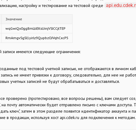
api.edu.cdek.
ализацию, настройку и тестирование на тестовой среде
Значение
wqGwiQx0gg8mLtiEKsUinjVSICCjtTEP
RmAmgvSgSl1yirlz9QupbzOJVqhCxcP5
ой записи имеются следующие ограничения:
 созданные под тестовой учетной записью, не отображаются в личном ка
я запись не имеет привязки к договору, следовательно, для нее не рабо
товых учетных записей не будут обрабатываться и доставляться.
 все проверено (протестировано, все вопросы решены), вам следует соз
", на почту автоматически будет отправлено письмо с ключами доступа. 
здать ключ", затем в этом разделе появится идентификатор аккаунта и па
ние в продакшн, используя хост api.cdek.ru для подключения к методам.