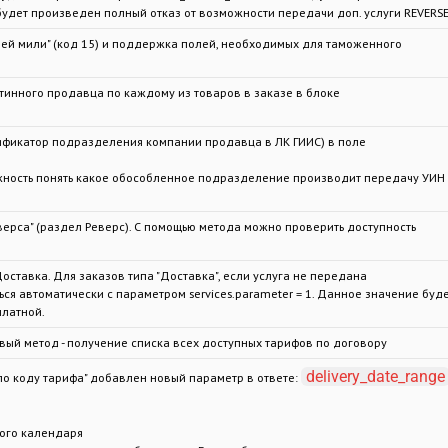
будет произведен полный отказ от возможности передачи доп. услуги REVERSE
ней мили" (код 15) и поддержка полей, необходимых для таможенного
инного продавца по каждому из товаров в заказе в блоке
ификатор подразделения компании продавца в ЛК ГИИС) в поле
жность понять какое обособленное подразделение производит передачу УИН
ерса" (раздел Реверс). С помощью метода можно проверить доступность
ставка. Для заказов типа "Доставка", если услуга не передана
ься автоматически с параметром services.parameter = 1. Данное значение буд
платной.
овый метод - получение списка всех доступных тарифов по договору
delivery_date_range
 по коду тарифа" добавлен новый параметр в ответе:
ого календаря